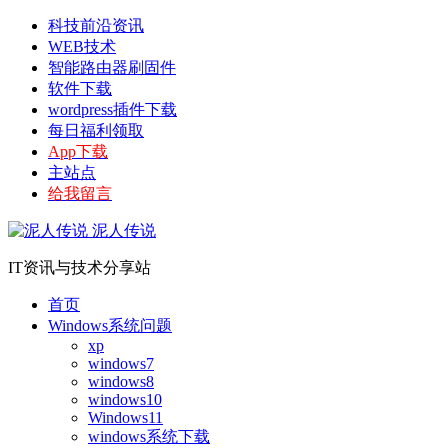
科技前沿资讯
WEB技术
智能路由器刷固件
软件下载
wordpress插件下载
每日福利领取
App下载
主站点
给我留言
泥人传说
IT资讯与技术分享站
首页
Windows系统问题
xp
windows7
windows8
windows10
Windows11
windows系统下载