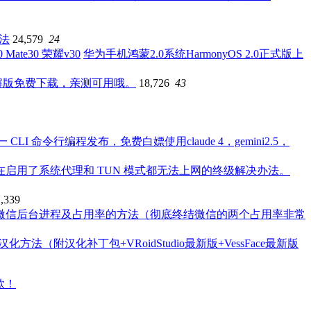
办法
24,579
24
华为手机鸿蒙2.0系统HarmonyOS 2.0正式版上
破解版免费下载，亲测可用哦。
18,726
43
一 CLI 命令行编程发布，免费白嫖使用claude 4，gemini2.5，
本系统在启用了系统代理和 TUN 模式都无法上网的终级解决办法。
1,339
微信后台进程及占用率的方法（彻底终结微信的两个占用率非常
4最新版汉化方法（附汉化补丁包+VRoidStudio最新版+VessFace最新版