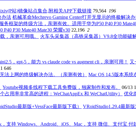
ixiv(P站)镜像站点集合,附相关APP下载链接
79,564
196
机械革命Mechrevo Gaming Center打开无显示的终极解决
0 Mate40 Mate30 荣耀v30
22,196
2
火车头采集器（高铁采集器）V9.8全功能
又
11
646
Mac OS 14.5版
Youtube视频多线程下载工具免费版，独家制作和发布。
06/13
优化
VRoidStudio1.29.