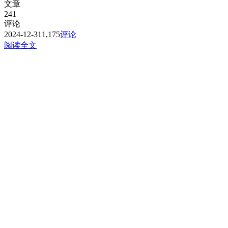
文章
241
评论
2024-12-31
1,175
评论
阅读全文