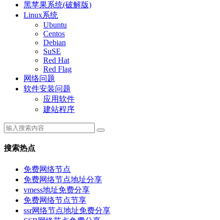
黑苹果系统(破解版)
Linux系统
Ubuntu
Centos
Debian
SuSE
Red Hat
Red Flag
网络问题
软件安装问题
应用软件
建站程序
搜索热点
免费网络节点
免费网络节点地址分享
vmess地址免费分享
免费网络节点节享
ssr网络节点地址免费分享