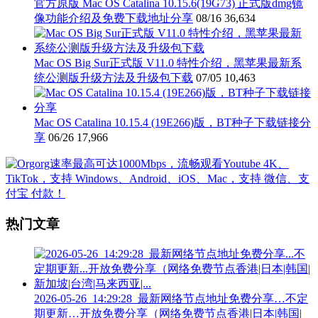
官方原版 Mac OS Catalina 10.15.6(19G73) 正式版dmg镜
像功能介绍及免费下载地址分享
08/16
36,634
Mac OS Big Sur正式版 V11.0 特性介绍，黑苹果最新系
统公测版升级方法及升级包下载
07/05
10,463
Mac OS Catalina 10.15.4 (19E266)版，BT种子下载链接分
享
06/26
17,966
热门文章
2026-05-26_14:29:28_最新网络节点地址免费分享…不定
期更新…开放免费分享（网络免费节点香港|日本|韩国|