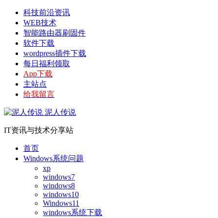
科技前沿资讯
WEB技术
智能路由器刷固件
软件下载
wordpress插件下载
每日福利领取
App下载
主站点
给我留言
泥人传说
IT资讯与技术分享站
首页
Windows系统问题
xp
windows7
windows8
windows10
Windows11
windows系统下载