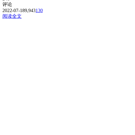
评论
2022-07-18
9,943
130
阅读全文