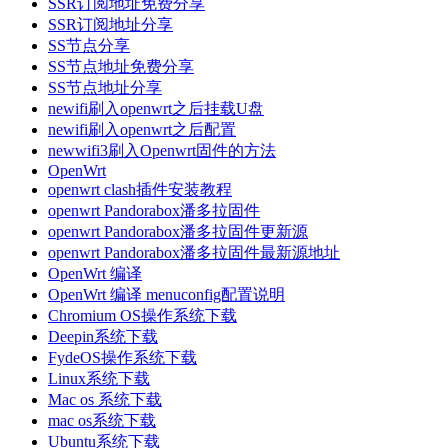
SSR订阅地址免费分享
SSR订阅地址分享
SS节点分享
SS节点地址免费分享
SS节点地址分享
newifi刷入openwrt之后挂载U盘
newifi刷入openwrt之后配置
newwifi3刷入Openwrt固件的方法
OpenWrt
openwrt clash插件安装教程
openwrt Pandorabox潘多拉固件
openwrt Pandorabox潘多拉固件更新源
openwrt Pandorabox潘多拉固件最新源地址
OpenWrt 编译
OpenWrt 编译 menuconfig配置说明
Chromium OS操作系统下载
Deepin系统下载
FydeOS操作系统下载
Linux系统下载
Mac os 系统下载
mac os系统下载
Ubuntu系统下载