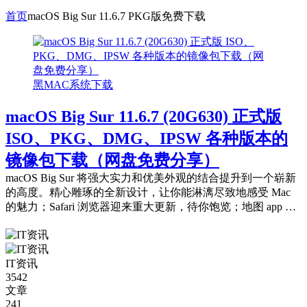
首页
macOS Big Sur 11.6.7 PKG版免费下载
黑MAC系统下载
macOS Big Sur 11.6.7 (20G630) 正式版
ISO、PKG、DMG、IPSW 各种版本的
镜像包下载（网盘免费分享）
macOS Big Sur 将强大实力和优美外观的结合提升到一个崭新
的高度。精心雕琢的全新设计，让你能淋漓尽致地感受 Mac
的魅力；Safari 浏览器迎来重大更新，待你饱览；地图 app 和
信息 ...
IT资讯
3542
文章
241