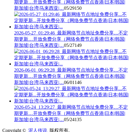
期更新…开放免费分享（网络免费节点香港|日本|韩国|
新加坡|台湾|马来西亚|…
05/29
150
2026-05-27_01:29:46_最新网络节点地址免费分享…不定
期更新…开放免费分享（网络免费节点香港|日本|韩国|
新加坡|台湾|马来西亚|…
05/27
149
2026-06-01_06:29:28_最新网络节点地址免费分享…不定
期更新…开放免费分享（网络免费节点香港|日本|韩国|
新加坡|台湾|马来西亚|…
06/01
146
2026-05-24_13:29:27_最新网络节点地址免费分享…不定
期更新…开放免费分享（网络免费节点香港|日本|韩国|
新加坡|台湾|马来西亚|…
05/24
135
Copyright ©
泥人传说
版权所有.