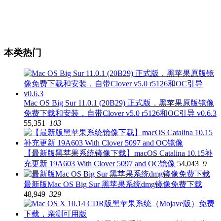
本类热门
Mac OS Big Sur 11.0.1 (20B29) 正式版，黑苹果原版镜像
免费下载和安装，自带Clover v5.0 r5126和OC引导 v0.6.3
55,351
103
【最新版黑苹果系统镜像下载】macOS Catalina 10.15补
充更新 19A603 With Clover 5097 and OC镜像
54,043
9
最新版Mac OS Big Sur 黑苹果系统dmg镜像免费下载
48,949
329