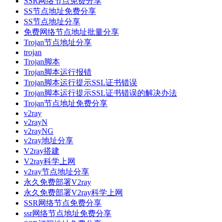
SSR网络节点免费分享
SS节点地址免费分享
SS节点地址分享
免费网络节点地址批量分享
Trojan节点地址分享
trojan
Trojan脚本
Trojan脚本运行报错
Trojan脚本运行提示SSL证书错误
Trojan脚本运行提示SSL证书错误的解决办法
Trojan节点地址免费分享
v2ray
v2rayN
v2rayNG
v2ray地址分享
V2ray搭建
V2ray科学上网
v2ray节点地址分享
永久免费部署V2ray
永久免费部署V2ray科学上网
SSR网络节点免费分享
ssr网络节点地址免费分享