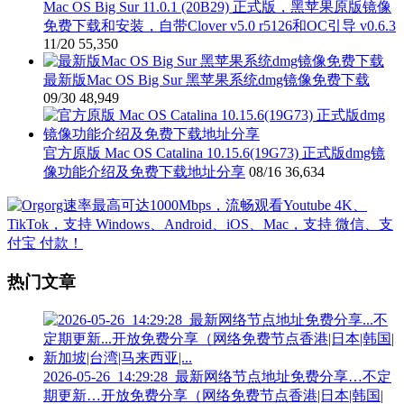
Mac OS Big Sur 11.0.1 (20B29) 正式版，黑苹果原版镜像
免费下载和安装，自带Clover v5.0 r5126和OC引导 v0.6.3
11/20
55,350
最新版Mac OS Big Sur 黑苹果系统dmg镜像免费下载
09/30
48,949
官方原版 Mac OS Catalina 10.15.6(19G73) 正式版dmg镜
像功能介绍及免费下载地址分享
08/16
36,634
热门文章
2026-05-26_14:29:28_最新网络节点地址免费分享…不定
期更新…开放免费分享（网络免费节点香港|日本|韩国|