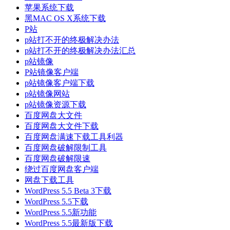
苹果系统下载
黑MAC OS X系统下载
P站
p站打不开的终极解决办法
p站打不开的终极解决办法汇总
p站镜像
P站镜像客户端
p站镜像客户端下载
p站镜像网站
p站镜像资源下载
百度网盘大文件
百度网盘大文件下载
百度网盘满速下载工具利器
百度网盘破解限制工具
百度网盘破解限速
绕过百度网盘客户端
网盘下载工具
WordPress 5.5 Beta 3下载
WordPress 5.5下载
WordPress 5.5新功能
WordPress 5.5最新版下载