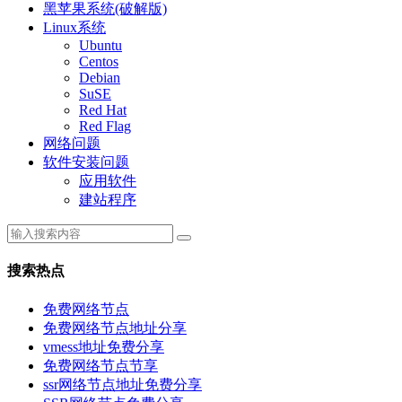
黑苹果系统(破解版)
Linux系统
Ubuntu
Centos
Debian
SuSE
Red Hat
Red Flag
网络问题
软件安装问题
应用软件
建站程序
搜索热点
免费网络节点
免费网络节点地址分享
vmess地址免费分享
免费网络节点节享
ssr网络节点地址免费分享