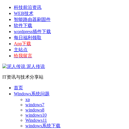
科技前沿资讯
WEB技术
智能路由器刷固件
软件下载
wordpress插件下载
每日福利领取
App下载
主站点
给我留言
泥人传说
IT资讯与技术分享站
首页
Windows系统问题
xp
windows7
windows8
windows10
Windows11
windows系统下载