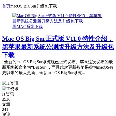
首页
macOS Big Sur升级包下载
黑MAC系统下载
Mac OS Big Sur正式版 V11.0 特性介绍，
黑苹果最新系统公测版升级方法及升级包
下载
全新的macOS Big Sur系统现已正式发布。苹果这次发布的最
新系统被命名为“Big Sur”，而且此次更新被苹果称为macOS有
史以来的最大更新。全新macOS Big Sur系统...
IT资讯
3536
文章
241
评论