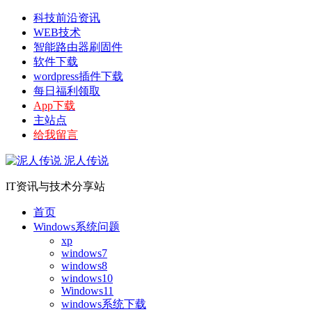
科技前沿资讯
WEB技术
智能路由器刷固件
软件下载
wordpress插件下载
每日福利领取
App下载
主站点
给我留言
泥人传说
IT资讯与技术分享站
首页
Windows系统问题
xp
windows7
windows8
windows10
Windows11
windows系统下载