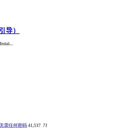
er引导）
al...
载，无需任何密码
41,537
71