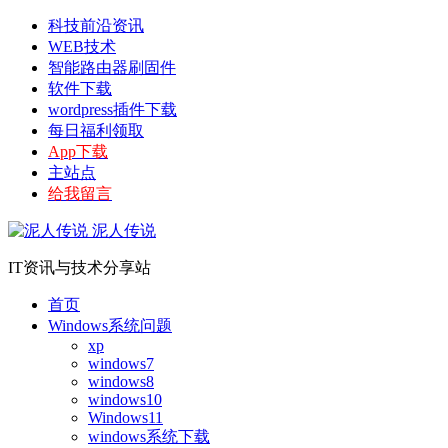
科技前沿资讯
WEB技术
智能路由器刷固件
软件下载
wordpress插件下载
每日福利领取
App下载
主站点
给我留言
泥人传说
IT资讯与技术分享站
首页
Windows系统问题
xp
windows7
windows8
windows10
Windows11
windows系统下载