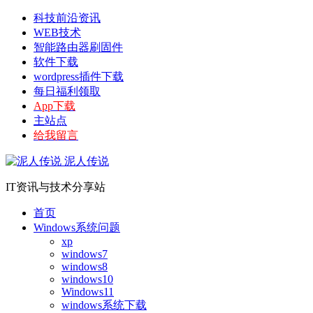
科技前沿资讯
WEB技术
智能路由器刷固件
软件下载
wordpress插件下载
每日福利领取
App下载
主站点
给我留言
泥人传说
IT资讯与技术分享站
首页
Windows系统问题
xp
windows7
windows8
windows10
Windows11
windows系统下载