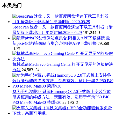
本类热门
SpeedPan 速盘，又一款百度网盘满速下载工具利器（附
最新版下载地址）更新时间:2020.05.29
191,244
1
最
新pixiv(P站)镜像站点集合,附相关APP下载链接
79,568
196
机械革命Mechrevo Gaming Center打开无显示的终极解决
办法
24,583
24
华为手机鸿蒙2.0系统HarmonyOS 2.0正式版上安装谷歌
服务框架的终级方法，亲测有效。适用于华为P50 P40
P30 Mate40 Mate30 荣耀v30
22,196
2