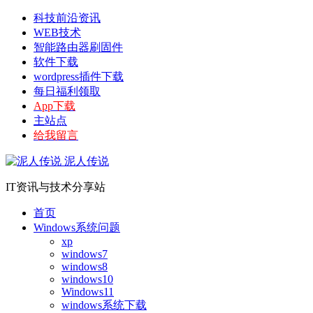
科技前沿资讯
WEB技术
智能路由器刷固件
软件下载
wordpress插件下载
每日福利领取
App下载
主站点
给我留言
泥人传说
IT资讯与技术分享站
首页
Windows系统问题
xp
windows7
windows8
windows10
Windows11
windows系统下载