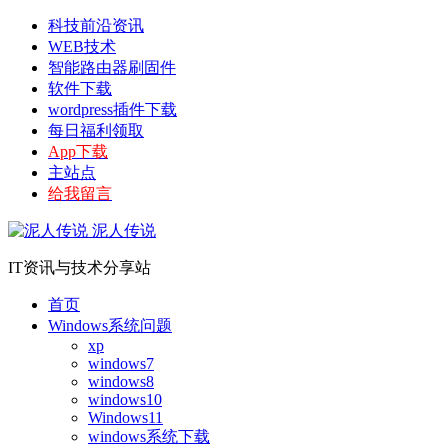
科技前沿资讯
WEB技术
智能路由器刷固件
软件下载
wordpress插件下载
每日福利领取
App下载
主站点
给我留言
泥人传说
IT资讯与技术分享站
首页
Windows系统问题
xp
windows7
windows8
windows10
Windows11
windows系统下载