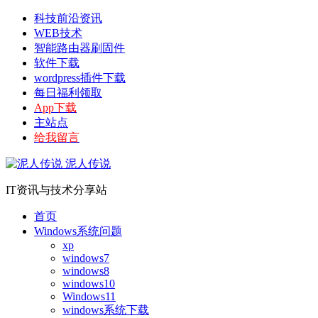
科技前沿资讯
WEB技术
智能路由器刷固件
软件下载
wordpress插件下载
每日福利领取
App下载
主站点
给我留言
泥人传说
IT资讯与技术分享站
首页
Windows系统问题
xp
windows7
windows8
windows10
Windows11
windows系统下载