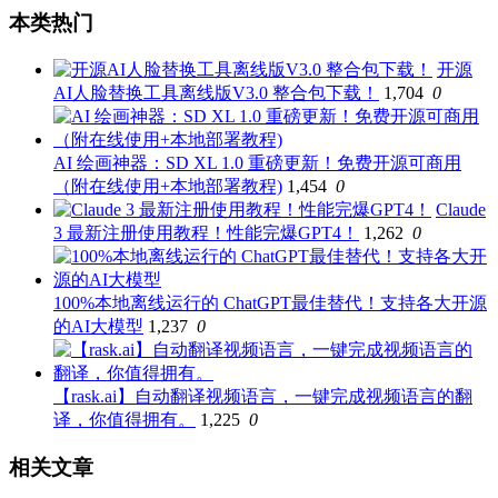
本类热门
开源
AI人脸替换工具离线版V3.0 整合包下载！
1,704
0
AI 绘画神器：SD XL 1.0 重磅更新！免费开源可商用
（附在线使用+本地部署教程)
1,454
0
Claude
3 最新注册使用教程！性能完爆GPT4！
1,262
0
100%本地离线运行的 ChatGPT最佳替代！支持各大开源
的AI大模型
1,237
0
【rask.ai】自动翻译视频语言，一键完成视频语言的翻
译，你值得拥有。
1,225
0
相关文章