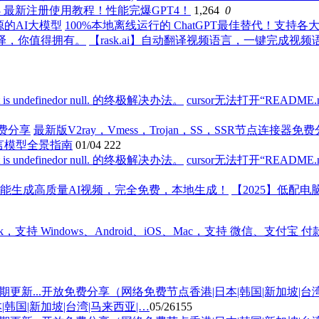
de 3 最新注册使用教程！性能完爆GPT4！
1,264
0
100%本地离线运行的 ChatGPT最佳替代！支持各
【rask.ai】自动翻译视频语言，一键完成视
cursor无法打开“README.md’ A
最新版V2ray，Vmess，Trojan，SS，SSR节点连接器免
语言模型全景指南
01/04
222
cursor无法打开“README.md’ A
【2025】低配
国|新加坡|台湾|马来西亚|…
05/26
155