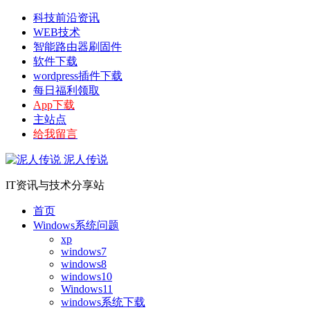
科技前沿资讯
WEB技术
智能路由器刷固件
软件下载
wordpress插件下载
每日福利领取
App下载
主站点
给我留言
泥人传说
IT资讯与技术分享站
首页
Windows系统问题
xp
windows7
windows8
windows10
Windows11
windows系统下载