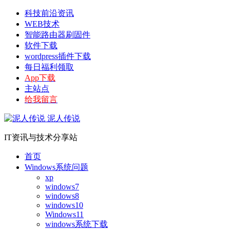
科技前沿资讯
WEB技术
智能路由器刷固件
软件下载
wordpress插件下载
每日福利领取
App下载
主站点
给我留言
泥人传说
IT资讯与技术分享站
首页
Windows系统问题
xp
windows7
windows8
windows10
Windows11
windows系统下载