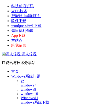
科技前沿资讯
WEB技术
智能路由器刷固件
软件下载
wordpress插件下载
每日福利领取
App下载
主站点
给我留言
泥人传说
IT资讯与技术分享站
首页
Windows系统问题
xp
windows7
windows8
windows10
Windows11
windows系统下载