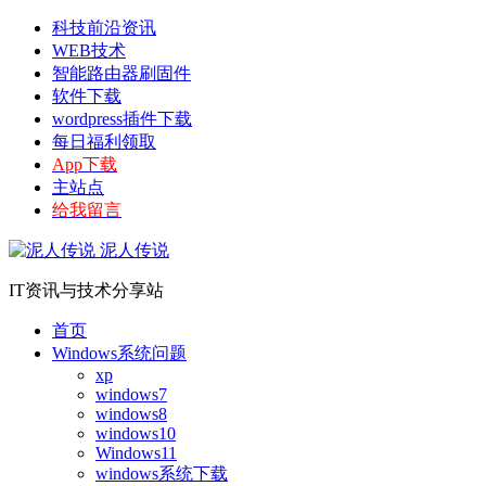
科技前沿资讯
WEB技术
智能路由器刷固件
软件下载
wordpress插件下载
每日福利领取
App下载
主站点
给我留言
泥人传说
IT资讯与技术分享站
首页
Windows系统问题
xp
windows7
windows8
windows10
Windows11
windows系统下载