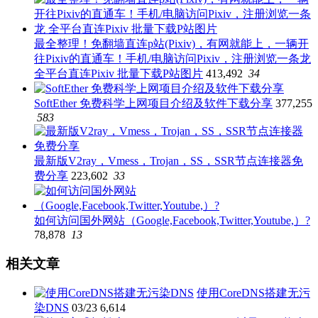
最全整理！免翻墙直连p站(Pixiv)，有网就能上，一辆开
往Pixiv的直通车！手机/电脑访问Pixiv，注册浏览一条龙
全平台直连Pixiv 批量下载P站图片
413,492
34
SoftEther 免费科学上网项目介绍及软件下载分享
377,255
583
最新版V2ray，Vmess，Trojan，SS，SSR节点连接器免
费分享
223,602
33
如何访问国外网站（Google,Facebook,Twitter,Youtube,）?
78,878
13
相关文章
使用CoreDNS搭建无污
染DNS
03/23
6,614