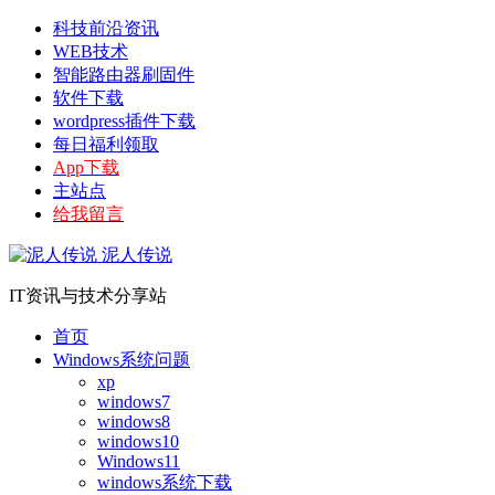
科技前沿资讯
WEB技术
智能路由器刷固件
软件下载
wordpress插件下载
每日福利领取
App下载
主站点
给我留言
泥人传说
IT资讯与技术分享站
首页
Windows系统问题
xp
windows7
windows8
windows10
Windows11
windows系统下载