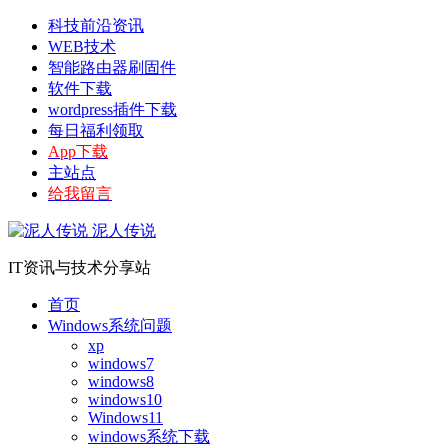
科技前沿资讯
WEB技术
智能路由器刷固件
软件下载
wordpress插件下载
每日福利领取
App下载
主站点
给我留言
泥人传说
IT资讯与技术分享站
首页
Windows系统问题
xp
windows7
windows8
windows10
Windows11
windows系统下载