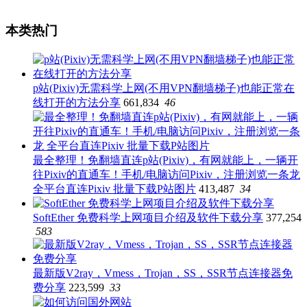
本类热门
p站(Pixiv)无需科学上网(不用VPN翻墙梯子)也能正常在
线打开的方法分享
661,834
46
最全整理！免翻墙直连p站(Pixiv)，有网就能上，一辆开
往Pixiv的直通车！手机/电脑访问Pixiv，注册浏览一条龙
全平台直连Pixiv 批量下载P站图片
413,487
34
SoftEther 免费科学上网项目介绍及软件下载分享
377,254
583
最新版V2ray，Vmess，Trojan，SS，SSR节点连接器免
费分享
223,599
33