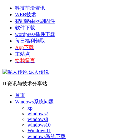
科技前沿资讯
WEB技术
智能路由器刷固件
软件下载
wordpress插件下载
每日福利领取
App下载
主站点
给我留言
泥人传说
IT资讯与技术分享站
首页
Windows系统问题
xp
windows7
windows8
windows10
Windows11
windows系统下载