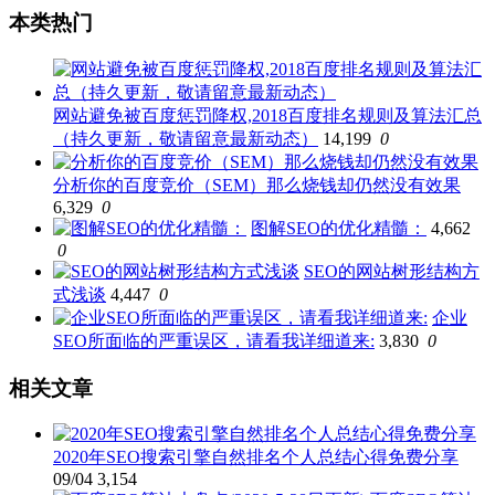
本类热门
网站避免被百度惩罚降权,2018百度排名规则及算法汇总
（持久更新，敬请留意最新动态）
14,199
0
分析你的百度竞价（SEM）那么烧钱却仍然没有效果
6,329
0
图解SEO的优化精髓：
4,662
0
SEO的网站树形结构方
式浅谈
4,447
0
企业
SEO所面临的严重误区，请看我详细道来:
3,830
0
相关文章
2020年SEO搜索引擎自然排名个人总结心得免费分享
09/04
3,154