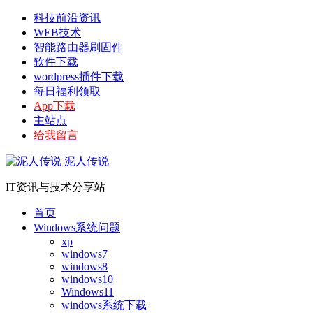
科技前沿资讯
WEB技术
智能路由器刷固件
软件下载
wordpress插件下载
每日福利领取
App下载
主站点
给我留言
泥人传说
IT资讯与技术分享站
首页
Windows系统问题
xp
windows7
windows8
windows10
Windows11
windows系统下载