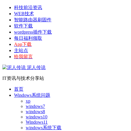
科技前沿资讯
WEB技术
智能路由器刷固件
软件下载
wordpress插件下载
每日福利领取
App下载
主站点
给我留言
泥人传说
IT资讯与技术分享站
首页
Windows系统问题
xp
windows7
windows8
windows10
Windows11
windows系统下载