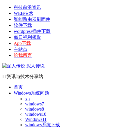
科技前沿资讯
WEB技术
智能路由器刷固件
软件下载
wordpress插件下载
每日福利领取
App下载
主站点
给我留言
泥人传说
IT资讯与技术分享站
首页
Windows系统问题
xp
windows7
windows8
windows10
Windows11
windows系统下载