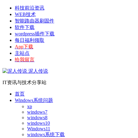
科技前沿资讯
WEB技术
智能路由器刷固件
软件下载
wordpress插件下载
每日福利领取
App下载
主站点
给我留言
泥人传说
IT资讯与技术分享站
首页
Windows系统问题
xp
windows7
windows8
windows10
Windows11
windows系统下载