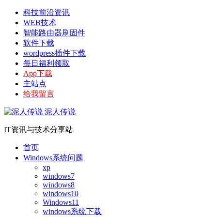
科技前沿资讯
WEB技术
智能路由器刷固件
软件下载
wordpress插件下载
每日福利领取
App下载
主站点
给我留言
泥人传说
IT资讯与技术分享站
首页
Windows系统问题
xp
windows7
windows8
windows10
Windows11
windows系统下载