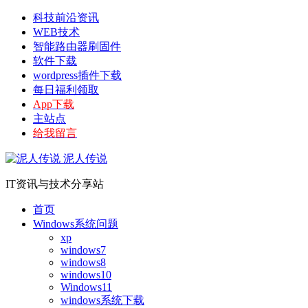
科技前沿资讯
WEB技术
智能路由器刷固件
软件下载
wordpress插件下载
每日福利领取
App下载
主站点
给我留言
泥人传说
IT资讯与技术分享站
首页
Windows系统问题
xp
windows7
windows8
windows10
Windows11
windows系统下载