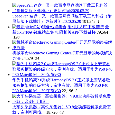
SpeedPan 速盘，又一款百度网盘满速下载工具利器（附
最新版下载地址）更新时间:2020.05.29
191,242
1
最
新pixiv(P站)镜像站点集合,附相关APP下载链接
79,564
196
机械革命Mechrevo Gaming Center打开无显示的终极解决
办法
24,579
24
华为手机鸿蒙2.0系统HarmonyOS 2.0正式版上安装谷歌
服务框架的终级方法，亲测有效。适用于华为P50 P40
P30 Mate40 Mate30 荣耀v30
22,196
2
火车头采集器（高铁采集器）V9.8全功能破解版免费下
载，亲测可用哦。
18,726
43