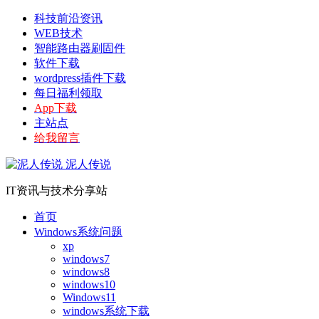
科技前沿资讯
WEB技术
智能路由器刷固件
软件下载
wordpress插件下载
每日福利领取
App下载
主站点
给我留言
泥人传说
IT资讯与技术分享站
首页
Windows系统问题
xp
windows7
windows8
windows10
Windows11
windows系统下载