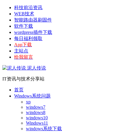
科技前沿资讯
WEB技术
智能路由器刷固件
软件下载
wordpress插件下载
每日福利领取
App下载
主站点
给我留言
泥人传说
IT资讯与技术分享站
首页
Windows系统问题
xp
windows7
windows8
windows10
Windows11
windows系统下载