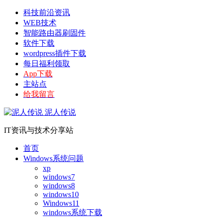
科技前沿资讯
WEB技术
智能路由器刷固件
软件下载
wordpress插件下载
每日福利领取
App下载
主站点
给我留言
泥人传说
IT资讯与技术分享站
首页
Windows系统问题
xp
windows7
windows8
windows10
Windows11
windows系统下载