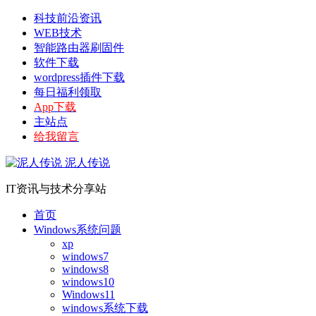
科技前沿资讯
WEB技术
智能路由器刷固件
软件下载
wordpress插件下载
每日福利领取
App下载
主站点
给我留言
泥人传说
IT资讯与技术分享站
首页
Windows系统问题
xp
windows7
windows8
windows10
Windows11
windows系统下载