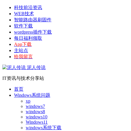
科技前沿资讯
WEB技术
智能路由器刷固件
软件下载
wordpress插件下载
每日福利领取
App下载
主站点
给我留言
泥人传说
IT资讯与技术分享站
首页
Windows系统问题
xp
windows7
windows8
windows10
Windows11
windows系统下载