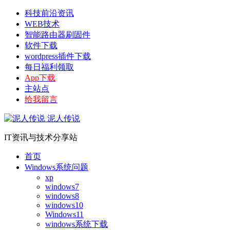
科技前沿资讯
WEB技术
智能路由器刷固件
软件下载
wordpress插件下载
每日福利领取
App下载
主站点
给我留言
泥人传说
IT资讯与技术分享站
首页
Windows系统问题
xp
windows7
windows8
windows10
Windows11
windows系统下载