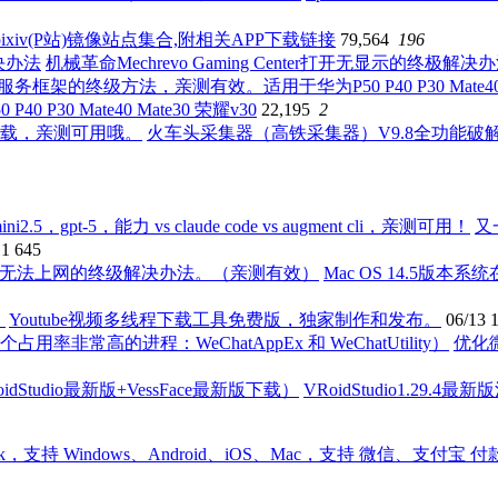
ixiv(P站)镜像站点集合,附相关APP下载链接
79,564
196
机械革命Mechrevo Gaming Center打开无显示的终极解决
0 Mate40 Mate30 荣耀v30
22,195
2
火车头采集器（高铁采集器）V9.8全功能
又
11
645
Mac OS 14.5版
Youtube视频多线程下载工具免费版，独家制作和发布。
06/13
优化
VRoidStudio1.29.