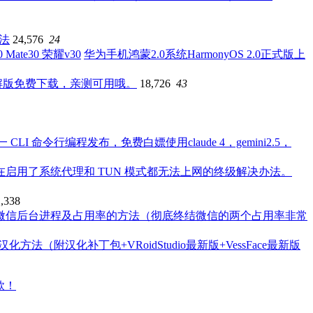
办法
24,576
24
华为手机鸿蒙2.0系统HarmonyOS 2.0正式版上
破解版免费下载，亲测可用哦。
18,726
43
一 CLI 命令行编程发布，免费白嫖使用claude 4，gemini2.5，
本系统在启用了系统代理和 TUN 模式都无法上网的终级解决办法。
1,338
微信后台进程及占用率的方法（彻底终结微信的两个占用率非常
4最新版汉化方法（附汉化补丁包+VRoidStudio最新版+VessFace最新版