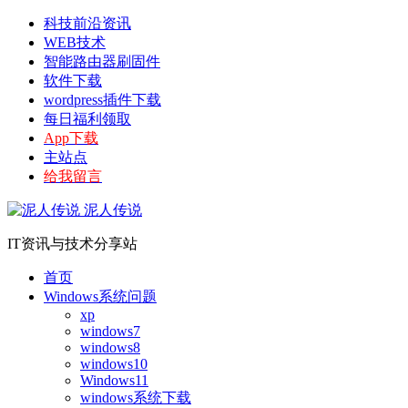
科技前沿资讯
WEB技术
智能路由器刷固件
软件下载
wordpress插件下载
每日福利领取
App下载
主站点
给我留言
泥人传说
IT资讯与技术分享站
首页
Windows系统问题
xp
windows7
windows8
windows10
Windows11
windows系统下载