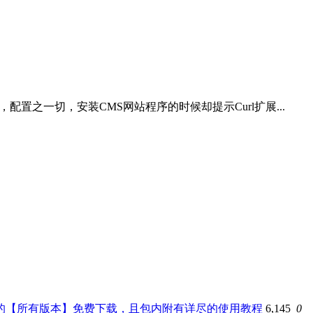
里源，配置之一切，安装CMS网站程序的时候却提示Curl扩展...
egin）的【所有版本】免费下载，且包内附有详尽的使用教程
6,145
0