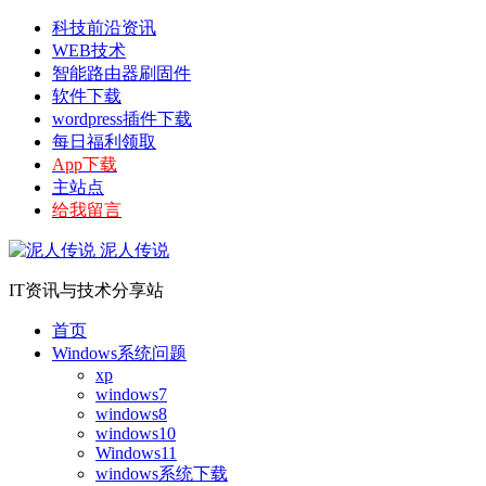
科技前沿资讯
WEB技术
智能路由器刷固件
软件下载
wordpress插件下载
每日福利领取
App下载
主站点
给我留言
泥人传说
IT资讯与技术分享站
首页
Windows系统问题
xp
windows7
windows8
windows10
Windows11
windows系统下载