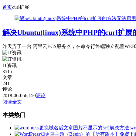
首页
curl扩展
解决Ubuntu(linux)系统中PHP的cur
昨天弄了一台 阿里云ECS服务器，在命令行终端独立配置WEB环境(A
IT资讯
3515
文章
241
评论
2018-06-05
6,150
评论
阅读全文
本类热门
w