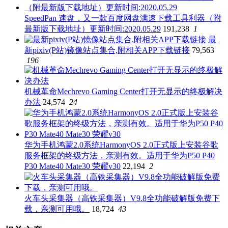
SpeedPan 速盘，又一款百度网盘满速下载工具利器（附
最新版下载地址）更新时间:2020.05.29
191,238
1
最
新pixiv(P站)镜像站点集合,附相关APP下载链接
79,563
196
机械革命Mechrevo Gaming Center打开无显示的终极解决
办法
24,574
24
华为手机鸿蒙2.0系统HarmonyOS 2.0正式版上安装谷歌
服务框架的终级方法，亲测有效。适用于华为P50 P40
P30 Mate40 Mate30 荣耀v30
22,194
2
火车头采集器（高铁采集器）V9.8全功能破解版免费下
载，亲测可用哦。
18,724
43