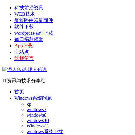
科技前沿资讯
WEB技术
智能路由器刷固件
软件下载
wordpress插件下载
每日福利领取
App下载
主站点
给我留言
泥人传说
IT资讯与技术分享站
首页
Windows系统问题
xp
windows7
windows8
windows10
Windows11
windows系统下载