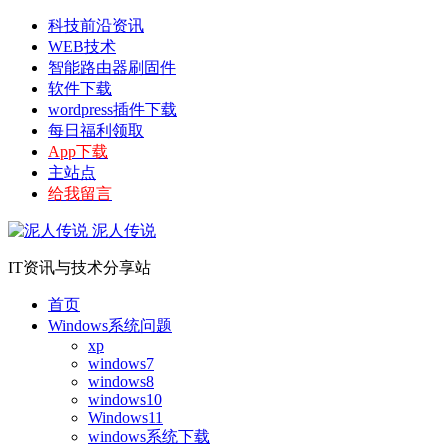
科技前沿资讯
WEB技术
智能路由器刷固件
软件下载
wordpress插件下载
每日福利领取
App下载
主站点
给我留言
泥人传说
IT资讯与技术分享站
首页
Windows系统问题
xp
windows7
windows8
windows10
Windows11
windows系统下载