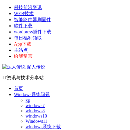
科技前沿资讯
WEB技术
智能路由器刷固件
软件下载
wordpress插件下载
每日福利领取
App下载
主站点
给我留言
泥人传说
IT资讯与技术分享站
首页
Windows系统问题
xp
windows7
windows8
windows10
Windows11
windows系统下载