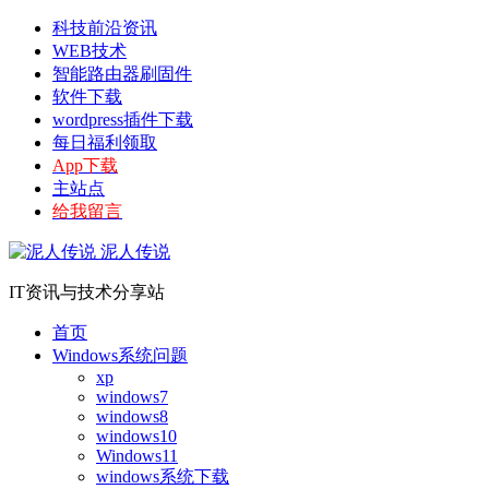
科技前沿资讯
WEB技术
智能路由器刷固件
软件下载
wordpress插件下载
每日福利领取
App下载
主站点
给我留言
泥人传说
IT资讯与技术分享站
首页
Windows系统问题
xp
windows7
windows8
windows10
Windows11
windows系统下载