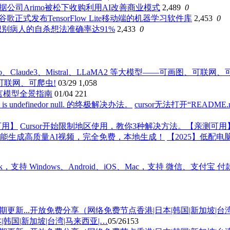
据公司Arimo被松下收购利用AI改善商业模式
2,489
0
谷歌正式发布TensorFlow Lite移动端的机器学习软件库
2,453
0
识别病人的自杀想法准确率达91%
2,433
0
图、可联网、可爬虫!
03/29
1,058
语言模型全景指南
01/04
221
cursor无法打开“README.md’ A
Cursor开始限制地区使用，教你3种解决方法。【亲测可用
【2025】低配
国|新加坡|台湾|马来西亚|…
05/26
153