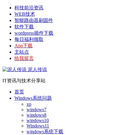
科技前沿资讯
WEB技术
智能路由器刷固件
软件下载
wordpress插件下载
每日福利领取
App下载
主站点
给我留言
泥人传说
IT资讯与技术分享站
首页
Windows系统问题
xp
windows7
windows8
windows10
Windows11
windows系统下载