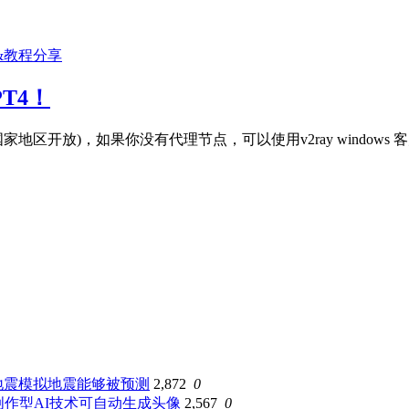
&教程分享
T4！
部分国家地区开放)，如果你没有代理节点，可以使用v2ray window
地震模拟地震能够被预测
2,872
0
创作型AI技术可自动生成头像
2,567
0