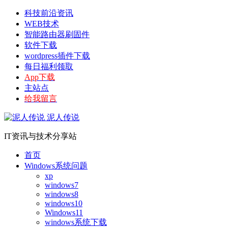
科技前沿资讯
WEB技术
智能路由器刷固件
软件下载
wordpress插件下载
每日福利领取
App下载
主站点
给我留言
泥人传说
IT资讯与技术分享站
首页
Windows系统问题
xp
windows7
windows8
windows10
Windows11
windows系统下载