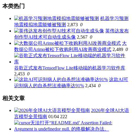
本类热门
机器学习预测
地震模拟地震能够被预测
2,873
0
英伟达发布
创作型AI技术可自动生成头像
2,567
0
大
数据公司Arimo被松下收购利用AI改善商业模式
2,489
0
谷歌正式发布TensorFlow Lite移动端的机器学习软件库
2,453
0
这款AI可
识别病人的自杀想法准确率达91%
2,434
0
相关文章
2026年全球AI大语
言模型全景指南
01/04
222