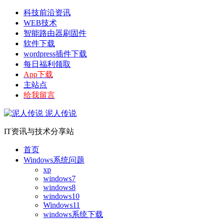
科技前沿资讯
WEB技术
智能路由器刷固件
软件下载
wordpress插件下载
每日福利领取
App下载
主站点
给我留言
泥人传说
IT资讯与技术分享站
首页
Windows系统问题
xp
windows7
windows8
windows10
Windows11
windows系统下载