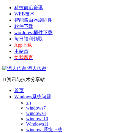
科技前沿资讯
WEB技术
智能路由器刷固件
软件下载
wordpress插件下载
每日福利领取
App下载
主站点
给我留言
泥人传说
IT资讯与技术分享站
首页
Windows系统问题
xp
windows7
windows8
windows10
Windows11
windows系统下载