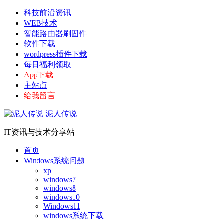
科技前沿资讯
WEB技术
智能路由器刷固件
软件下载
wordpress插件下载
每日福利领取
App下载
主站点
给我留言
泥人传说
IT资讯与技术分享站
首页
Windows系统问题
xp
windows7
windows8
windows10
Windows11
windows系统下载