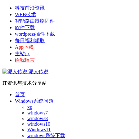
科技前沿资讯
WEB技术
智能路由器刷固件
软件下载
wordpress插件下载
每日福利领取
App下载
主站点
给我留言
泥人传说
IT资讯与技术分享站
首页
Windows系统问题
xp
windows7
windows8
windows10
Windows11
windows系统下载