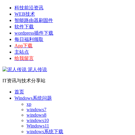
科技前沿资讯
WEB技术
智能路由器刷固件
软件下载
wordpress插件下载
每日福利领取
App下载
主站点
给我留言
泥人传说
IT资讯与技术分享站
首页
Windows系统问题
xp
windows7
windows8
windows10
Windows11
windows系统下载