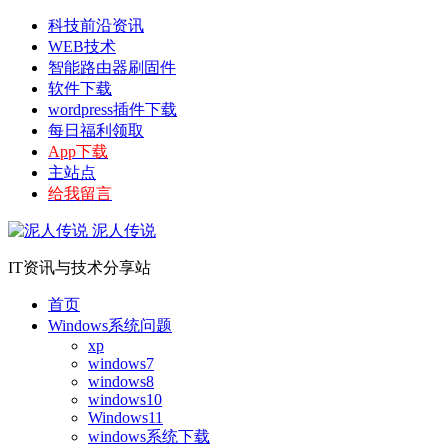
科技前沿资讯
WEB技术
智能路由器刷固件
软件下载
wordpress插件下载
每日福利领取
App下载
主站点
给我留言
泥人传说
IT资讯与技术分享站
首页
Windows系统问题
xp
windows7
windows8
windows10
Windows11
windows系统下载