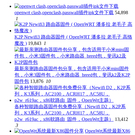
openwrt clash,openclash,passwall插件ipk文件下载
54,898
1
K2P Newifi3 路由器固件 ( OpenWRT 潘多拉 老毛子 高恪
魔改 )
19,843
1
最新亲测路由器固件包分享，包含适用于小米mini固件
包，小米3固件包，小米路由器_breed包，斐讯k2及K2P
固件包
13,876
10
各种智能路由器固件包免费分享（Newifi D2，K2P系
列，K3系列，AC2100，ACRH17，AC58U，
p2w_r619ac，x86软路由_固件，OpenWrt主题）
13,412
3
OpenWrt系统最新X86