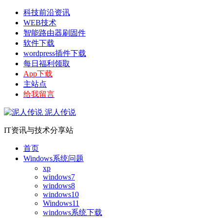
科技前沿资讯
WEB技术
智能路由器刷固件
软件下载
wordpress插件下载
每日福利领取
App下载
主站点
给我留言
泥人传说
IT资讯与技术分享站
首页
Windows系统问题
xp
windows7
windows8
windows10
Windows11
windows系统下载