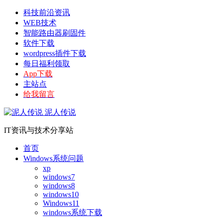
科技前沿资讯
WEB技术
智能路由器刷固件
软件下载
wordpress插件下载
每日福利领取
App下载
主站点
给我留言
泥人传说
IT资讯与技术分享站
首页
Windows系统问题
xp
windows7
windows8
windows10
Windows11
windows系统下载