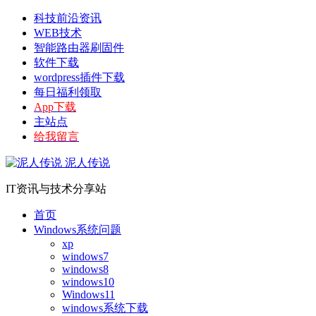
科技前沿资讯
WEB技术
智能路由器刷固件
软件下载
wordpress插件下载
每日福利领取
App下载
主站点
给我留言
泥人传说
IT资讯与技术分享站
首页
Windows系统问题
xp
windows7
windows8
windows10
Windows11
windows系统下载