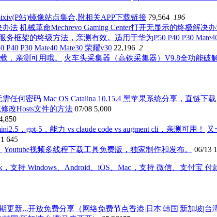
ixiv(P站)镜像站点集合,附相关APP下载链接
79,564
196
机械革命Mechrevo Gaming Center打开无显示的终极解决
0 Mate40 Mate30 荣耀v30
22,196
2
火车头采集器（高铁采集器）V9.8全功能
Mac OS Catalina 10.15.4 黑苹果系统分享，
统修改Hosts文件的方法
07/08
5,000
4,850
又
11
645
Youtube视频多线程下载工具免费版，独家制作和发布。
06/13