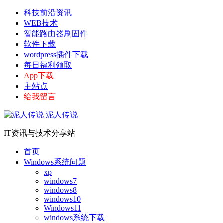
科技前沿资讯
WEB技术
智能路由器刷固件
软件下载
wordpress插件下载
每日福利领取
App下载
主站点
给我留言
泥人传说
IT资讯与技术分享站
首页
Windows系统问题
xp
windows7
windows8
windows10
Windows11
windows系统下载