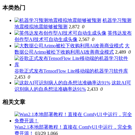
本类热门
机器学习预测
地震模拟地震能够被预测
2,872
0
英伟达发布
创作型AI技术可自动生成头像
2,567
0
大
数据公司Arimo被松下收购利用AI改善商业模式
2,489
0
谷歌正式发布TensorFlow Lite移动端的机器学习软件库
2,453
0
这款AI可
识别病人的自杀想法准确率达91%
2,433
0
相关文章
Wan2.1本地部署教程！直接在 ComfyUI 中运行，完全免
费开源！
03/29
1,066