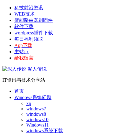
科技前沿资讯
WEB技术
智能路由器刷固件
软件下载
wordpress插件下载
每日福利领取
App下载
主站点
给我留言
泥人传说
IT资讯与技术分享站
首页
Windows系统问题
xp
windows7
windows8
windows10
Windows11
windows系统下载