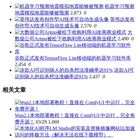
机器学习预测
地震模拟地震能够被预测
2,873
0
英伟达发布
创作型AI技术可自动生成头像
2,570
0
大
数据公司Arimo被松下收购利用AI改善商业模式
2,490
0
谷歌正式发布TensorFlow Lite移动端的机器学习软件库
2,454
0
这款AI可
识别病人的自杀想法准确率达91%
2,437
0
相关文章
Wan2.1本地部署教程！直接在 ComfyUI 中运行，完全免
费开源！
03/29
1,069