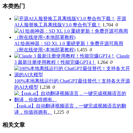
本类热门
开源
AI人脸替换工具离线版V3.0 整合包下载！
1,704
0
AI 绘画神器：SD XL 1.0 重磅更新！免费开源可商用
（附在线使用+本地部署教程)
1,455
0
Claude
3 最新注册使用教程！性能完爆GPT4！
1,264
0
100%本地离线运行的 ChatGPT最佳替代！支持各大开源
的AI大模型
1,238
0
【rask.ai】自动翻译视频语言，一键完成视频语言的翻
译，你值得拥有。
1,225
0
相关文章