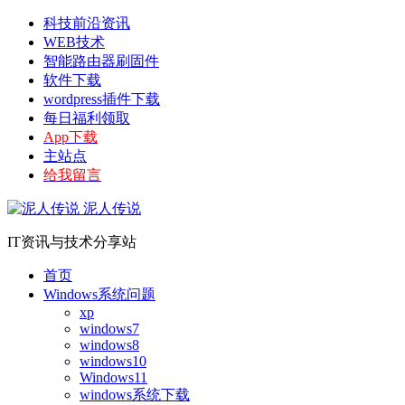
科技前沿资讯
WEB技术
智能路由器刷固件
软件下载
wordpress插件下载
每日福利领取
App下载
主站点
给我留言
泥人传说
IT资讯与技术分享站
首页
Windows系统问题
xp
windows7
windows8
windows10
Windows11
windows系统下载