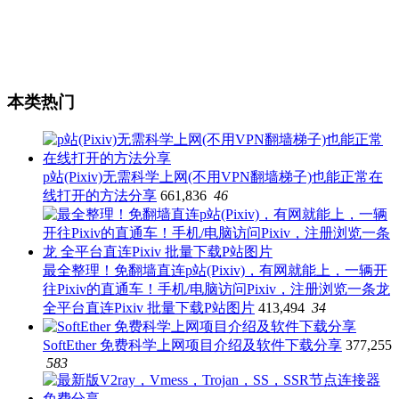
本类热门
p站(Pixiv)无需科学上网(不用VPN翻墙梯子)也能正常在
线打开的方法分享
661,836
46
最全整理！免翻墙直连p站(Pixiv)，有网就能上，一辆开
往Pixiv的直通车！手机/电脑访问Pixiv，注册浏览一条龙
全平台直连Pixiv 批量下载P站图片
413,494
34
SoftEther 免费科学上网项目介绍及软件下载分享
377,255
583