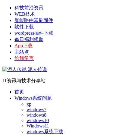
科技前沿资讯
WEB技术
智能路由器刷固件
软件下载
wordpress插件下载
每日福利领取
App下载
主站点
给我留言
泥人传说
IT资讯与技术分享站
首页
Windows系统问题
xp
windows7
windows8
windows10
Windows11
windows系统下载